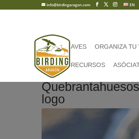
info@birdingaragon.com
EN
AVES
ORGANIZA TU 
RECURSOS
ASÓCIA
Quebrantahuesos-
logo