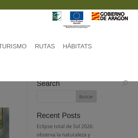
TURISMO
RUTAS
HÁBITATS
-
Search
Recent Posts
Eclipse total de Sol 2026:
observa la naturaleza y