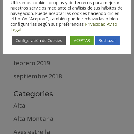
Utilizamos cookies propias y de terceros para mejorar
nuestros servicios mediante el análisis de sus hábitos de
febrero 2021
navegación. Puede aceptar las cookies haciendo clic en
el botón "Aceptar", también puede rechazarlas o bien
diciembre 2020
configurarlas según sus preferencias
Privacidad
Aviso
Legal
abril 2020
Configuración de Cookies
ACEPTAR
Rechazar
marzo 2020
febrero 2019
septiembre 2018
Categories
Alta
Alta Montaña
Aves estrella