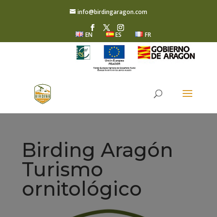
info@birdingaragon.com
EN
ES
FR
Birding Aragón
Turismo
ornitológico