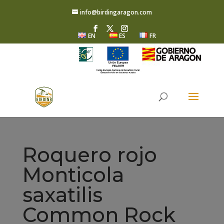
info@birdingaragon.com
EN
ES
FR
Roquero rojo
Monticola
saxatilis
Common Rock