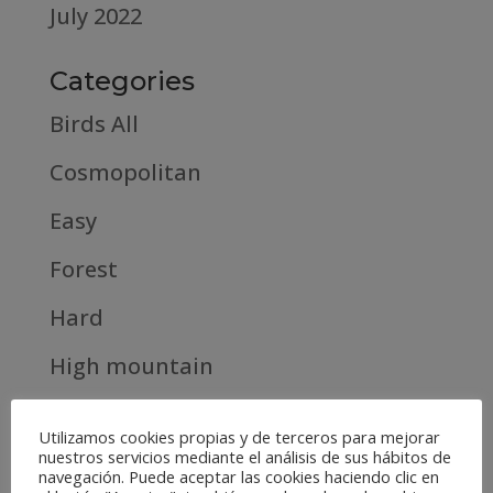
July 2022
Categories
Birds All
Cosmopolitan
Easy
Forest
Hard
High mountain
Huesca – Spain
Utilizamos cookies propias y de terceros para mejorar
nuestros servicios mediante el análisis de sus hábitos de
Medium
navegación. Puede aceptar las cookies haciendo clic en