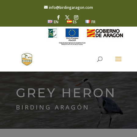
info@birdingaragon.com
EN
ES
FR
GREY HERON
BIRDING ARAGÓN