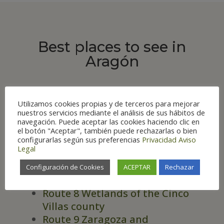
Best places to see in
Aragón
Utilizamos cookies propias y de terceros para mejorar
nuestros servicios mediante el análisis de sus hábitos de
navegación. Puede aceptar las cookies haciendo clic en
ROUTES
el botón "Aceptar", también puede rechazarlas o bien
configurarlas según sus preferencias
Privacidad
Aviso
Route 6 Huesca and
Legal
surroundings
Route 7 Monegros and Bajo
Configuración de Cookies
ACEPTAR
Rechazar
Cinca counties
Route 8 Wetlands of the Cinco
Villas county
Route 9 Zaragoza and