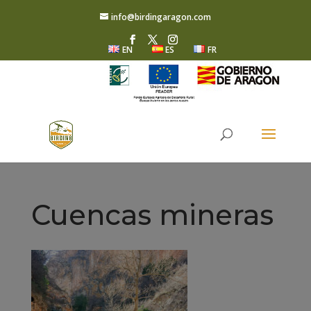
info@birdingaragon.com
EN
ES
FR
Cuencas mineras