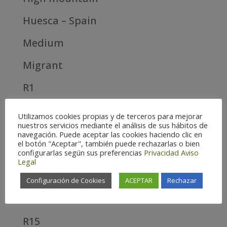
Huesca – Spain
Medium
Migrant
R1
R10
Utilizamos cookies propias y de terceros para mejorar
nuestros servicios mediante el análisis de sus hábitos de
R11
navegación. Puede aceptar las cookies haciendo clic en
el botón "Aceptar", también puede rechazarlas o bien
configurarlas según sus preferencias
Privacidad
Aviso
R12
Legal
R13
Configuración de Cookies
ACEPTAR
Rechazar
R14
R15