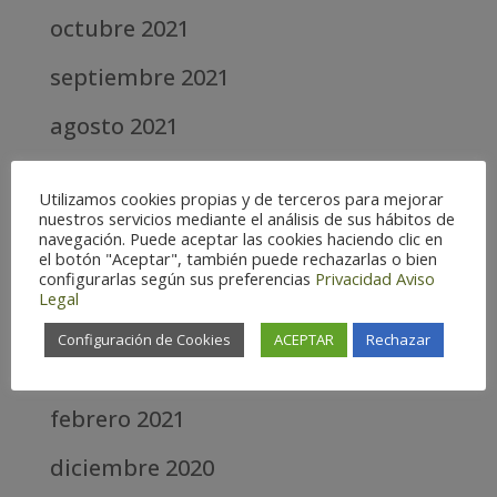
octubre 2021
septiembre 2021
agosto 2021
julio 2021
Utilizamos cookies propias y de terceros para mejorar
nuestros servicios mediante el análisis de sus hábitos de
junio 2021
navegación. Puede aceptar las cookies haciendo clic en
el botón "Aceptar", también puede rechazarlas o bien
mayo 2021
configurarlas según sus preferencias
Privacidad
Aviso
Legal
abril 2021
Configuración de Cookies
ACEPTAR
Rechazar
marzo 2021
febrero 2021
diciembre 2020