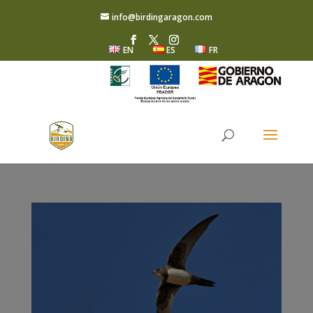
info@birdingaragon.com
EN
ES
FR