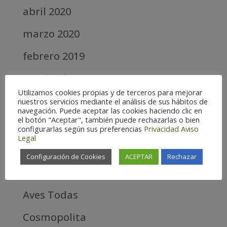
abril 2020
marzo 2020
febrero 2019
septiembre 2018
Utilizamos cookies propias y de terceros para mejorar
nuestros servicios mediante el análisis de sus hábitos de
Categories
navegación. Puede aceptar las cookies haciendo clic en
el botón "Aceptar", también puede rechazarlas o bien
Alta
configurarlas según sus preferencias
Privacidad
Aviso
Legal
Alta Montaña
Configuración de Cookies
ACEPTAR
Rechazar
Aves estrella
Aves Todas
Cosmopolita