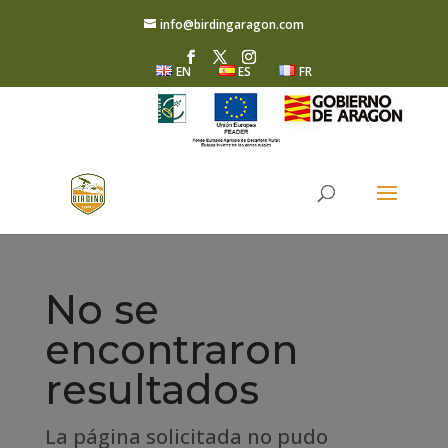
info@birdingaragon.com
EN
ES
FR
No se
encontraron
resultados
La página solicitada no pudo