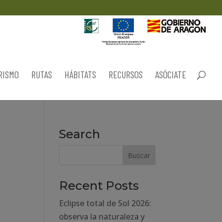
RISMO
RUTAS
HÁBITATS
RECURSOS
ASÓCIATE
Search
Recent Posts
Eclipse total de Sol 2026:
observa la naturaleza y