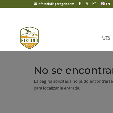
info@birdingaragon.com
EN
AVES
No se encontra
La página solicitada no pudo encontrarse
para localizar la entrada.