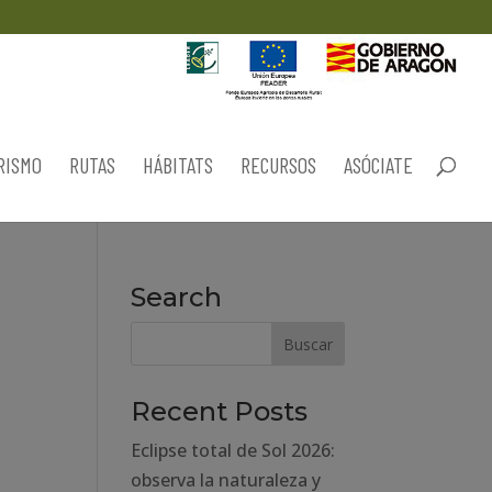
RISMO
RUTAS
HÁBITATS
RECURSOS
ASÓCIATE
Search
Recent Posts
Eclipse total de Sol 2026:
observa la naturaleza y