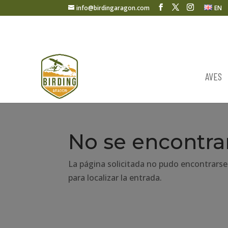
info@birdingaragon.com
EN
AVES
No se encontra
La página solicitada no pudo encontrarse
para localizar la entrada.