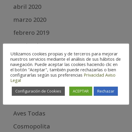
abril 2020
marzo 2020
febrero 2019
septiembre 2018
Utilizamos cookies propias y de terceros para mejorar
nuestros servicios mediante el análisis de sus hábitos de
Categories
navegación. Puede aceptar las cookies haciendo clic en
el botón "Aceptar", también puede rechazarlas o bien
Alta
configurarlas según sus preferencias
Privacidad
Aviso
Legal
Alta Montaña
Configuración de Cookies
ACEPTAR
Rechazar
Aves estrella
Aves Todas
Cosmopolita