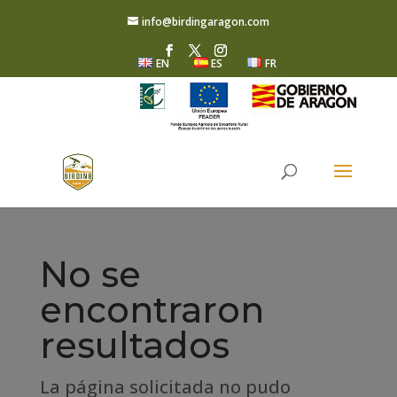
info@birdingaragon.com
EN
ES
FR
No se
encontraron
resultados
La página solicitada no pudo