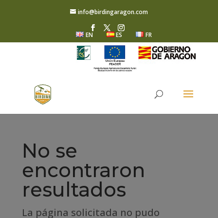
info@birdingaragon.com
EN
ES
FR
No se
encontraron
resultados
La página solicitada no pudo