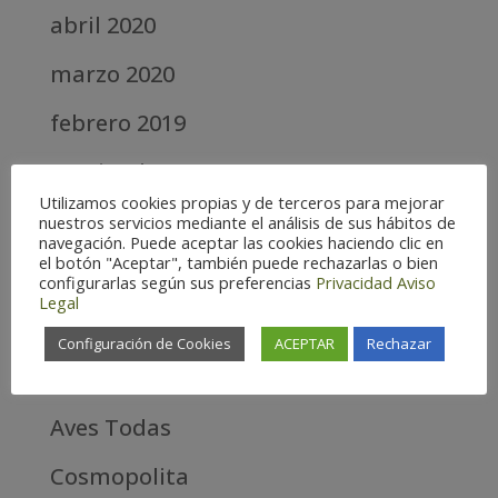
abril 2020
marzo 2020
febrero 2019
septiembre 2018
Utilizamos cookies propias y de terceros para mejorar
nuestros servicios mediante el análisis de sus hábitos de
Categories
navegación. Puede aceptar las cookies haciendo clic en
el botón "Aceptar", también puede rechazarlas o bien
Alta
configurarlas según sus preferencias
Privacidad
Aviso
Legal
Alta Montaña
Configuración de Cookies
ACEPTAR
Rechazar
Aves estrella
Aves Todas
Cosmopolita