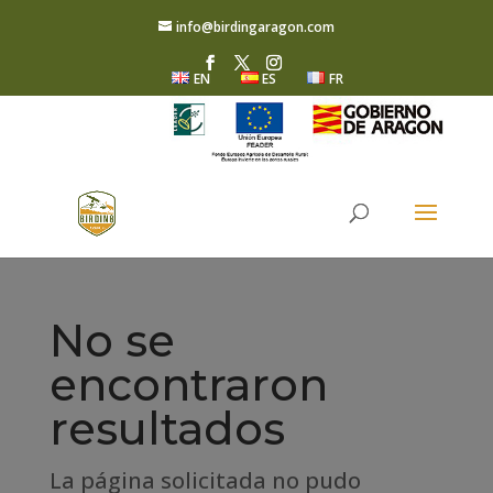
info@birdingaragon.com
EN
ES
FR
No se
encontraron
resultados
La página solicitada no pudo