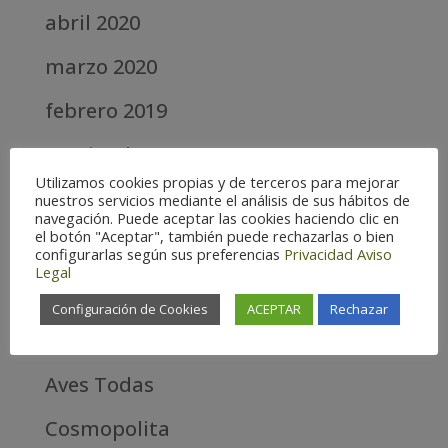
abril 2020
marzo 2020
febrero 2019
septiembre 2018
Utilizamos cookies propias y de terceros para mejorar
nuestros servicios mediante el análisis de sus hábitos de
Categories
navegación. Puede aceptar las cookies haciendo clic en
el botón "Aceptar", también puede rechazarlas o bien
Alta
configurarlas según sus preferencias
Privacidad
Aviso
Legal
Alta Montaña
Configuración de Cookies
ACEPTAR
Rechazar
Aves estrella
Aves Todas
Cosmopolita