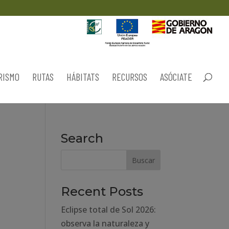
RISMO
RUTAS
HÁBITATS
RECURSOS
ASÓCIATE
Search
Recent Posts
Eclipse total de Sol 2026:
observa la naturaleza y