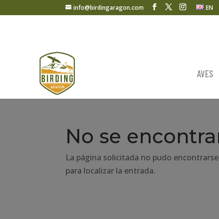
info@birdingaragon.com
EN
AVES
No se encontra
La página solicitada no pudo encontrarse
para localizar la entrada.