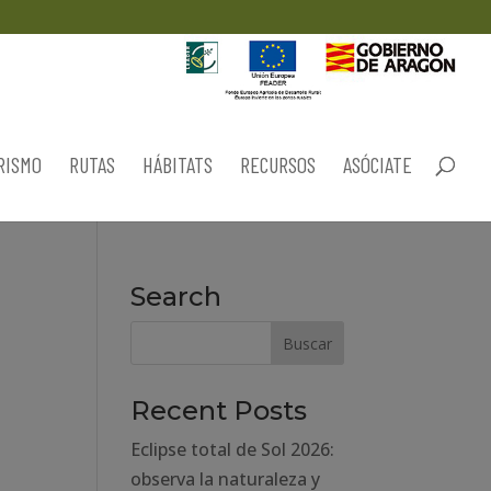
RISMO
RUTAS
HÁBITATS
RECURSOS
ASÓCIATE
Search
Recent Posts
Eclipse total de Sol 2026:
observa la naturaleza y