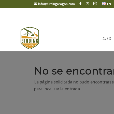
info@birdingaragon.com
EN
AVES
No se encontra
La página solicitada no pudo encontrarse
para localizar la entrada.