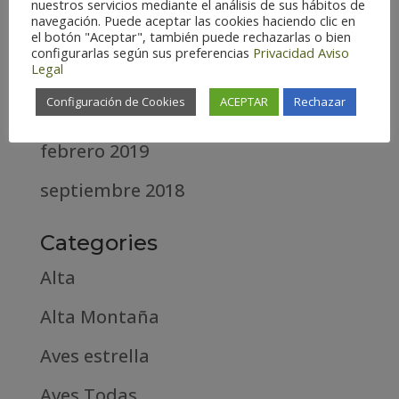
nuestros servicios mediante el análisis de sus hábitos de
navegación. Puede aceptar las cookies haciendo clic en
diciembre 2020
el botón "Aceptar", también puede rechazarlas o bien
configurarlas según sus preferencias
Privacidad
Aviso
Legal
abril 2020
Configuración de Cookies
ACEPTAR
Rechazar
marzo 2020
febrero 2019
septiembre 2018
Categories
Alta
Alta Montaña
Aves estrella
Aves Todas