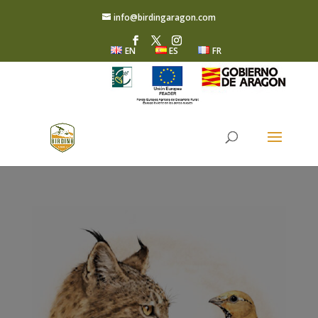
info@birdingaragon.com
EN
ES
FR