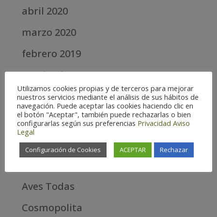
abril 2020
marzo 2020
febrero 2019
septiembre 2018
Utilizamos cookies propias y de terceros para mejorar
nuestros servicios mediante el análisis de sus hábitos de
Categories
navegación. Puede aceptar las cookies haciendo clic en
el botón "Aceptar", también puede rechazarlas o bien
Alta
configurarlas según sus preferencias
Privacidad
Aviso
Legal
Alta Montaña
Configuración de Cookies
ACEPTAR
Rechazar
Aves estrella
Aves Todas
Cosmopolita