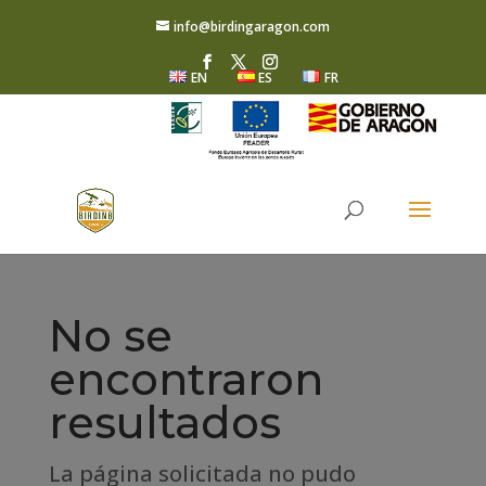
info@birdingaragon.com
EN
ES
FR
No se
encontraron
resultados
La página solicitada no pudo