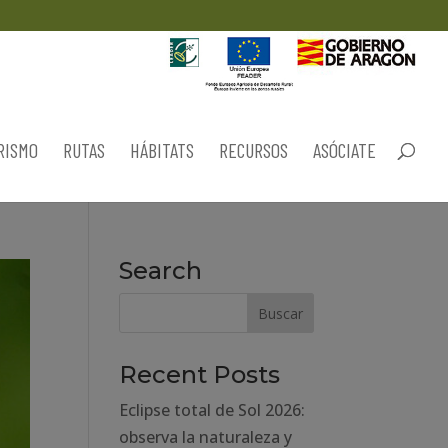
RISMO
RUTAS
HÁBITATS
RECURSOS
ASÓCIATE
Search
Recent Posts
Eclipse total de Sol 2026:
observa la naturaleza y