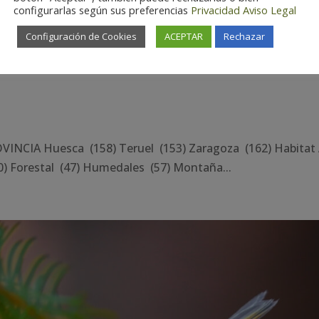
configurarlas según sus preferencias
Privacidad
Aviso Legal
Configuración de Cookies
ACEPTAR
Rechazar
NCIA Huesca (158) Teruel (153) Zaragoza (162) Habitat 
) Forestal (47) Humedales (57) Montaña...