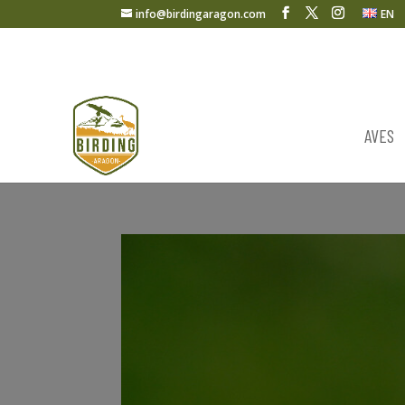
info@birdingaragon.com
EN
AVES