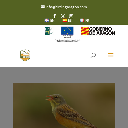
info@birdingaragon.com
EN
ES
FR