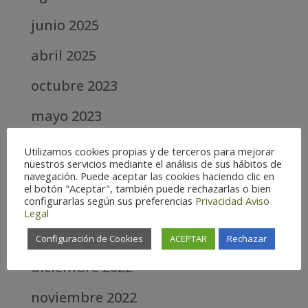
junio 2025
abril 2025
octubre 2023
mayo 2023
abril 2023
Utilizamos cookies propias y de terceros para mejorar
nuestros servicios mediante el análisis de sus hábitos de
marzo 2023
navegación. Puede aceptar las cookies haciendo clic en
el botón "Aceptar", también puede rechazarlas o bien
configurarlas según sus preferencias
Privacidad
Aviso
febrero 2023
Legal
enero 2023
Configuración de Cookies
ACEPTAR
Rechazar
diciembre 2022
noviembre 2022