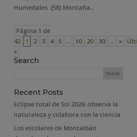
Humedales (58) Montaña...
Página 1 de
42
1
2
3
4
5
...
10
20
30
...
»
Úl
»
Search
Recent Posts
Eclipse total de Sol 2026: observa la
naturaleza y colabora con la ciencia
Los escolares de Montalbán