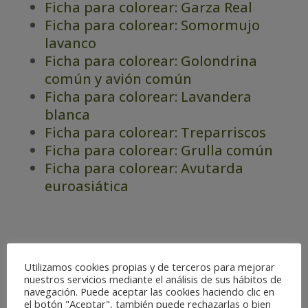
Ficha para colorear: Garza Real
Ficha para colorear: Somormujo
lavanco
Ficha para colorear: Golondrina
común y avión común
Ficha para colorear: Lavandera
blanca
Ficha para colorear: Treparriscos
Ficha para colorear: Grulla común
Ficha para colorear: Avutarda
euroasiática
Alto Gállego
Utilizamos cookies propias y de terceros para mejorar
nuestros servicios mediante el análisis de sus hábitos de
Miradores del Valle de Tena
navegación. Puede aceptar las cookies haciendo clic en
Paseos para descubrir la fauna en
el botón "Aceptar", también puede rechazarlas o bien