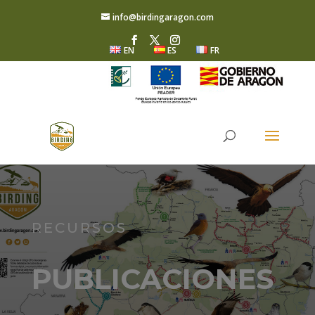
info@birdingaragon.com
EN
ES
FR
RECURSOS
PUBLICACIONES