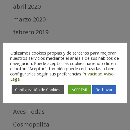
abril 2020
marzo 2020
febrero 2019
septiembre 2018
Utilizamos cookies propias y de terceros para mejorar
nuestros servicios mediante el análisis de sus hábitos de
Categories
navegación. Puede aceptar las cookies haciendo clic en
el botón "Aceptar", también puede rechazarlas o bien
Alta
configurarlas según sus preferencias
Privacidad
Aviso
Legal
Alta Montaña
Configuración de Cookies
ACEPTAR
Rechazar
Aves estrella
Aves Todas
Cosmopolita