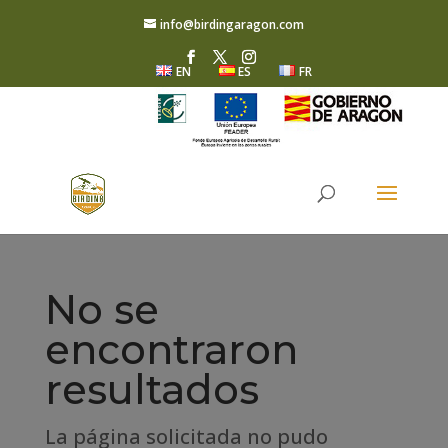
info@birdingaragon.com
EN
ES
FR
No se
encontraron
resultados
La página solicitada no pudo