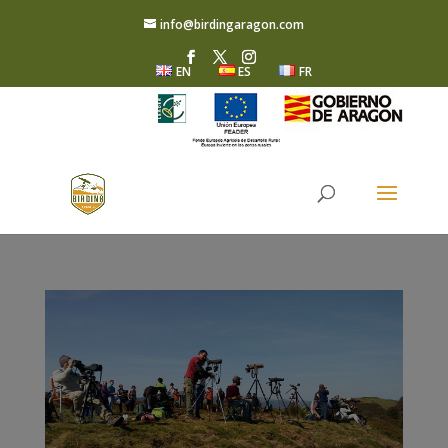
info@birdingaragon.com
EN
ES
FR