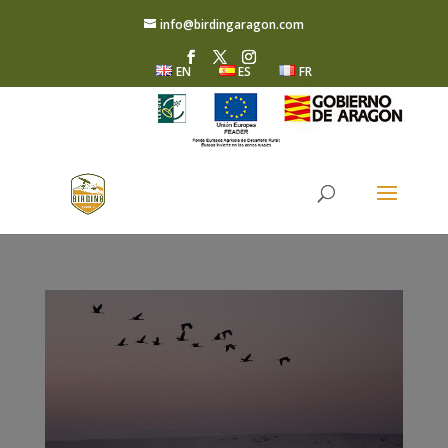
info@birdingaragon.com
EN
ES
FR