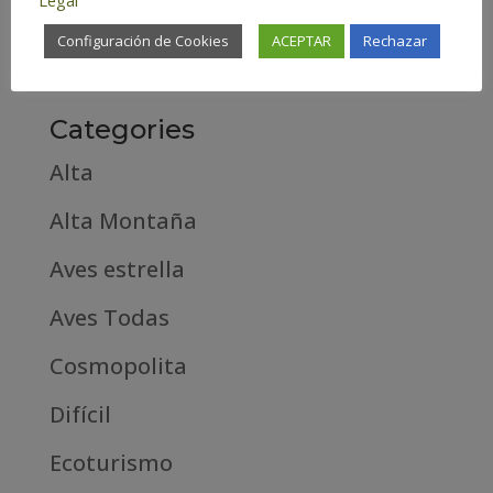
febrero 2019
Configuración de Cookies
ACEPTAR
Rechazar
septiembre 2018
Categories
Alta
Alta Montaña
Aves estrella
Aves Todas
Cosmopolita
Difícil
Ecoturismo