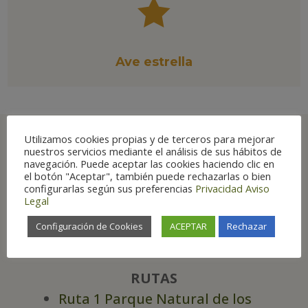

Ave estrella
Utilizamos cookies propias y de terceros para mejorar
nuestros servicios mediante el análisis de sus hábitos de
navegación. Puede aceptar las cookies haciendo clic en
Principales lugares
el botón "Aceptar", también puede rechazarlas o bien
configurarlas según sus preferencias
Privacidad
Aviso
de Aragón para su
Legal
observación
Configuración de Cookies
ACEPTAR
Rechazar
RUTAS
Ruta 1 Parque Natural de los