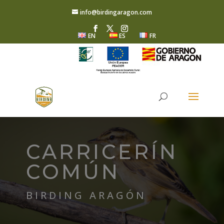
info@birdingaragon.com
EN
ES
FR
CARRICERÍN
COMÚN
BIRDING ARAGÓN