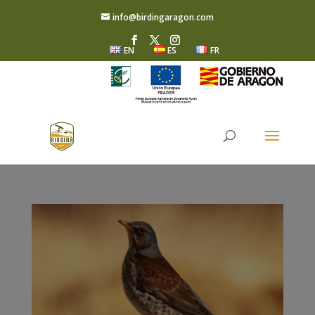
info@birdingaragon.com
EN
ES
FR