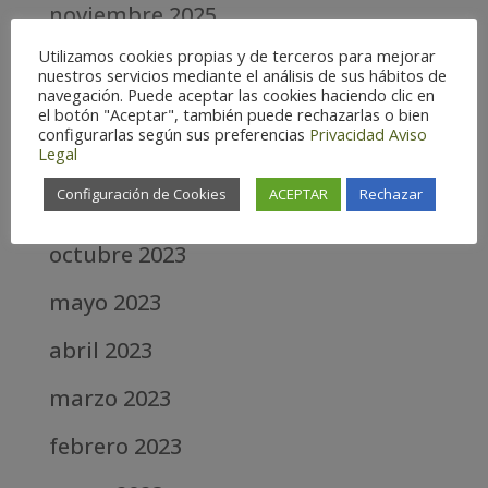
noviembre 2025
Utilizamos cookies propias y de terceros para mejorar
octubre 2025
nuestros servicios mediante el análisis de sus hábitos de
navegación. Puede aceptar las cookies haciendo clic en
agosto 2025
el botón "Aceptar", también puede rechazarlas o bien
configurarlas según sus preferencias
Privacidad
Aviso
Legal
junio 2025
Configuración de Cookies
ACEPTAR
Rechazar
abril 2025
octubre 2023
mayo 2023
abril 2023
marzo 2023
febrero 2023