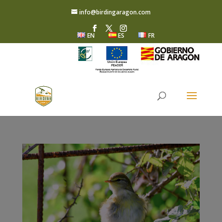
info@birdingaragon.com
EN
ES
FR