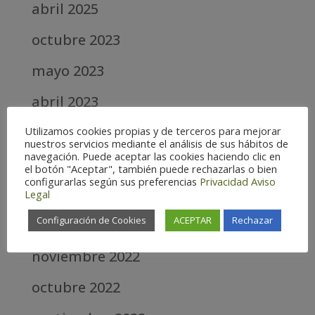
abril 2025
octubre 2023
mayo 2023
abril 2023
marzo 2023
Utilizamos cookies propias y de terceros para mejorar
nuestros servicios mediante el análisis de sus hábitos de
navegación. Puede aceptar las cookies haciendo clic en
febrero 2023
el botón "Aceptar", también puede rechazarlas o bien
configurarlas según sus preferencias
Privacidad
Aviso
enero 2023
Legal
Configuración de Cookies
ACEPTAR
Rechazar
diciembre 2022
noviembre 2022
octubre 2022