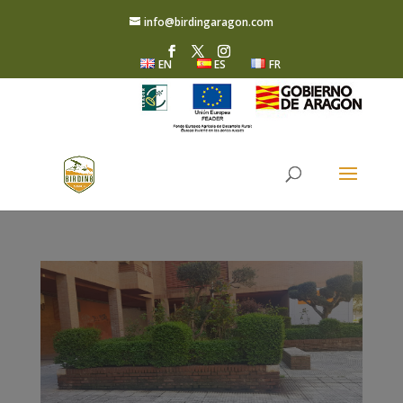
info@birdingaragon.com
EN
ES
FR