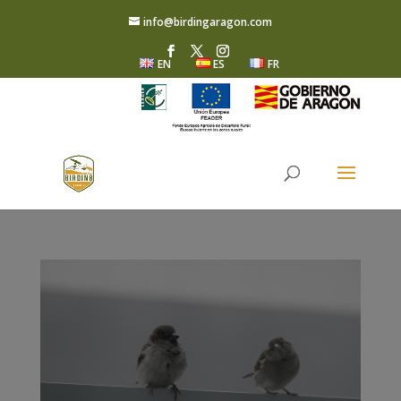
info@birdingaragon.com
EN
ES
FR