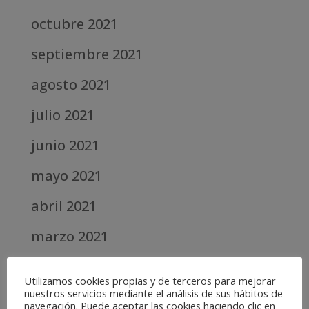
octubre 2021
septiembre 2021
agosto 2021
julio 2021
junio 2021
mayo 2021
abril 2021
marzo 2021
febrero 2021
Utilizamos cookies propias y de terceros para mejorar
nuestros servicios mediante el análisis de sus hábitos de
diciembre 2020
navegación. Puede aceptar las cookies haciendo clic en