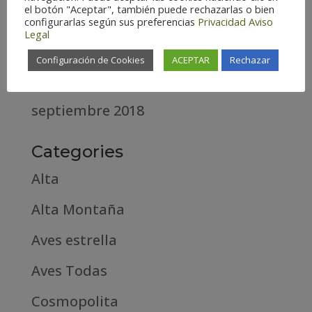
el botón "Aceptar", también puede rechazarlas o bien
abril 2020
configurarlas según sus preferencias
Privacidad
Aviso
Legal
marzo 2020
Configuración de Cookies
ACEPTAR
Rechazar
febrero 2019
septiembre 2018
Categories
Alta
Alta Montaña
Aves estrella
Aves Todas
Cosmopolita