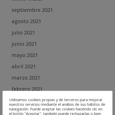
septiembre 2021
agosto 2021
julio 2021
junio 2021
mayo 2021
abril 2021
marzo 2021
febrero 2021
diciembre 2020
Utilizamos cookies propias y de terceros para mejorar
nuestros servicios mediante el análisis de sus hábitos de
navegación. Puede aceptar las cookies haciendo clic en
abril 2020
el botón "Aceptar", también puede rechazarlas o bien