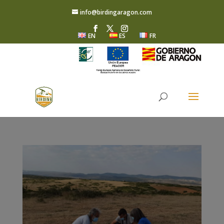
info@birdingaragon.com
EN
ES
FR