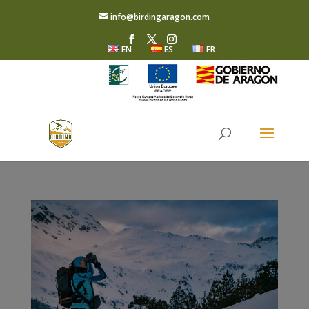
info@birdingaragon.com
EN
ES
FR