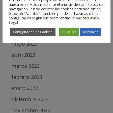
nuestros servicios mediante el análisis de sus hábitos de
navegación. Puede aceptar las cookies haciendo clic en
junio 2025
el botón "Aceptar", también puede rechazarlas o bien
configurarlas según sus preferencias
Privacidad
Aviso
abril 2025
Legal
octubre 2023
Configuración de Cookies
ACEPTAR
Rechazar
mayo 2023
abril 2023
marzo 2023
febrero 2023
enero 2023
diciembre 2022
noviembre 2022