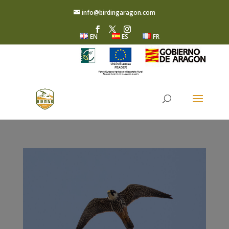
info@birdingaragon.com
EN
ES
FR