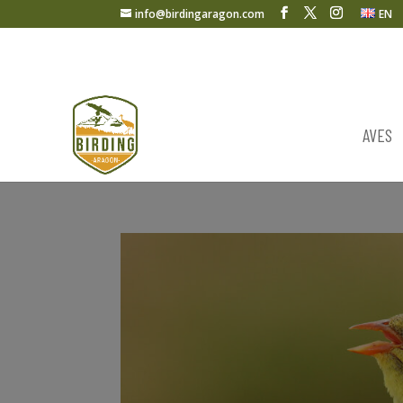
info@birdingaragon.com
EN
AVES