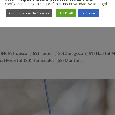
configurarlas según sus preferencias
Privacidad
Aviso Legal
Configuración de Cookies
ACEPTAR
Rechazar
NCIA Huesca (189) Teruel (180) Zaragoza (191) Habitat A
3) Forestal (80) Humedales (58) Montaña...