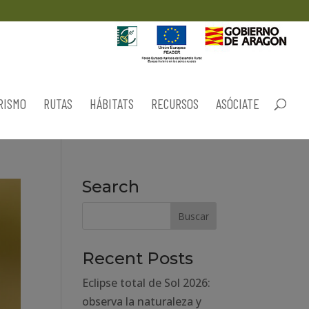
RISMO
RUTAS
HÁBITATS
RECURSOS
ASÓCIATE
Search
Recent Posts
Eclipse total de Sol 2026:
observa la naturaleza y