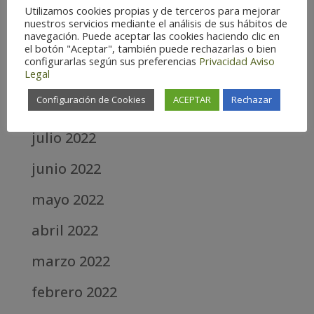
Utilizamos cookies propias y de terceros para mejorar
noviembre 2022
nuestros servicios mediante el análisis de sus hábitos de
navegación. Puede aceptar las cookies haciendo clic en
octubre 2022
el botón "Aceptar", también puede rechazarlas o bien
configurarlas según sus preferencias
Privacidad
Aviso
Legal
septiembre 2022
Configuración de Cookies
ACEPTAR
Rechazar
agosto 2022
julio 2022
junio 2022
mayo 2022
abril 2022
marzo 2022
febrero 2022