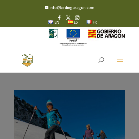
info@birdingaragon.com
EN
ES
FR