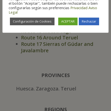
el botón "Aceptar", también puede rechazarlas o bien
Route 12 Sierra del Moncayo
configurarlas según sus preferencias
Privacidad
Aviso
Route 13 Hoces del Jalón
Legal
Route 14 Gallocanta Lagoon
Configuración de Cookies
ACEPTAR
Rechazar
and surroundings
Route 15 Maestrazgo
Route 16 Around Teruel
Route 17 Sierras of Gúdar and
Javalambre
PROVINCES
Huesca. Zaragoza. Teruel
REGIONS