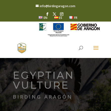
info@birdingaragon.com
EN
ES
FR
EGYPTIAN
VULTURE
BIRDING ARAGÓN